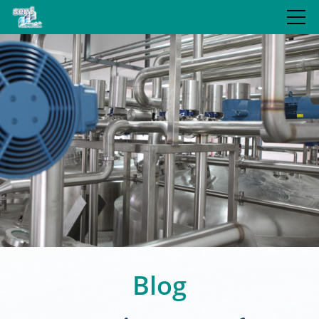
JUBILÄUM
LEISTUNGEN
REFERENZEN
BLOG
UNTERNEHMEN
Blog
KONTAKT