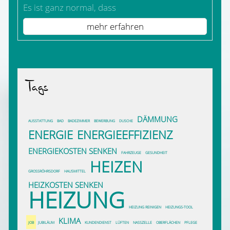
Es ist ganz normal, dass
mehr erfahren
Tags
DÄMMUNG
AUSSTATTUNG
BAD
BADEZIMMER
BEWERBUNG
DUSCHE
ENERGIE
ENERGIEEFFIZIENZ
ENERGIEKOSTEN SENKEN
FAHRZEUGE
GESUNDHEIT
HEIZEN
GROSSRÖHRSDORF
HAUSMITTEL
HEIZKOSTEN SENKEN
HEIZUNG
HEIZUNG REINIGEN
HEIZUNGS-TOOL
KLIMA
JOB
JUBILÄUM
KUNDENDIENST
LÜFTEN
NASSZELLE
OBERFLÄCHEN
PFLEGE