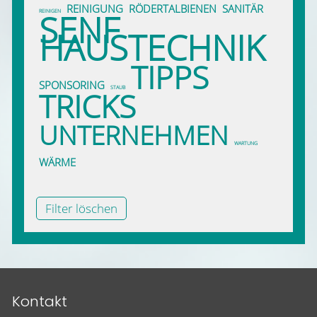
REINIGUNG
RÖDERTALBIENEN
SANITÄR
SENF
REINIGEN
HAUSTECHNIK
TIPPS
SPONSORING
STAUB
TRICKS
UNTERNEHMEN
WARTUNG
WÄRME
Filter löschen
Kontakt